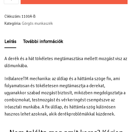
Cikkszám:
1100A-B
Kategória:
Görgős munkaszék
Leírás
További információk
A derék és a hát tökéletes megtámasztása mellett mozgást visz az
ülőmunkába.
InBalanceTM mechanika: az ülőlap és a háttámla szöge fix, ami
folyamatosan és tökéletesen megtámasztja a derekat,
ugyanakkor szabad mozgást biztosít, miközben megdolgoztatja a
combizmokat, testmozgást és vérkeringést csempészve az
iróasztali munkába. A fix ülőlap, és háttámla szög különösen
hasznos lehet azoknak, akik derékproblémákkal küzdenek.