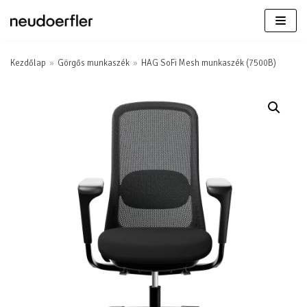
Skip
to
content
Kezdőlap
»
Görgős munkaszék
»
HAG SoFi Mesh munkaszék (7500B)