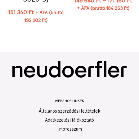
145 640
Ft
–
171 160
Ft
+ ÁFA (bruttó
184 963
Ft
)
151 340
Ft
+ ÁFA (bruttó
192 202
Ft
)
WEBSHOP LINKEK
Általános szerződési feltételek
Adatkezelési tájékoztató
Impresszum