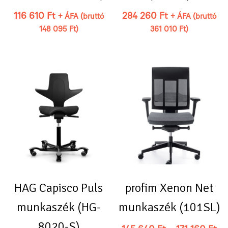
116 610
Ft
284 260
Ft
+ ÁFA (bruttó
+ ÁFA (bruttó
148 095
Ft
)
361 010
Ft
)
HAG Capisco Puls
profim Xenon Net
munkaszék (HG-
munkaszék (101SL)
8020-S)