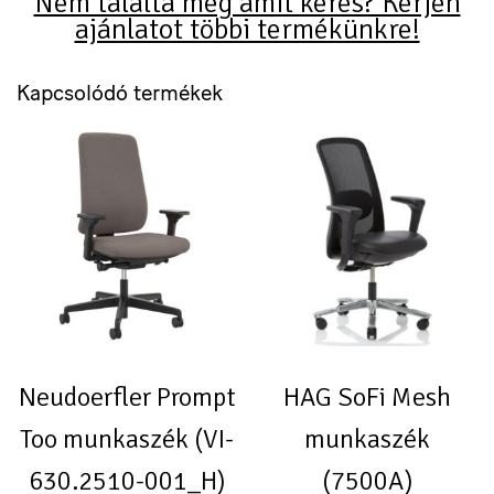
Nem találta meg amit keres? Kérjen
ajánlatot többi termékünkre!
Kapcsolódó termékek
Neudoerfler Prompt
HAG SoFi Mesh
Too munkaszék (VI-
munkaszék
630.2510-001_H)
(7500A)