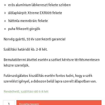
erős alumínium lábkereszt fekete színben
ülőlapkárpit: Xtreme EXR009 fekete
háttmla memnbrán: fekete
puha fékezett görgők
Norvég gyártó, 10 év szerkezeti garancia!
Szállítási határidő kb. 2-8 hét.
Bemutatótermi átvétel esetén a széket kérésre térítésmentesen
készre szereljük.
Futárszolgálatos kiszállítás esetén fontos tudni, hogy a szék
szerelést igényel, a dobozon belül lapra szerelt állapotban van.
Rendelhető, szállítási idő 6-8 hét
Kosárba teszem