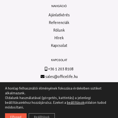
NAVIGÁCIÓ
Ajánlatkérés
Referenciák
Rólunk
Hírek
Kapcsolat
KAPCSOLAT
+36 1 203 8108
sales@officelife.hu
A honlap felhasználói élményének fokozása érdekében sütiket
Facebook
alkalmazunk.
Oldalunk használatával (görgetés, kattintás) a jelenlegi
Instagram
beállításainkhoz hozzájárulsz. Ezeket a
beállítások
oldalon tudod
módosítani.
Elfogad
Beállítások