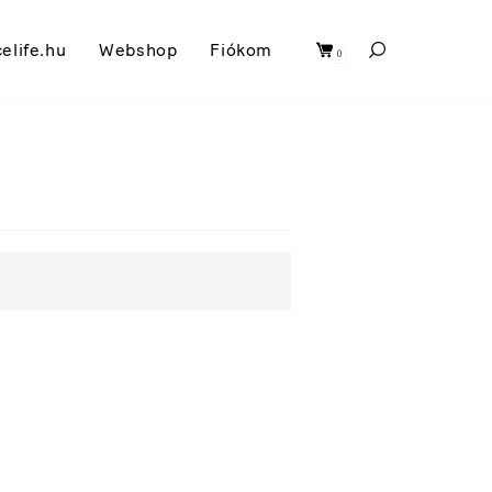
celife.hu
Webshop
Fiókom
0