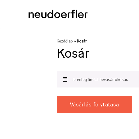
Skip
to
content
Kezdőlap
»
Kosár
Kosár
Jelenleg üres a bevásárlókosár.
Vásárlás folytatása